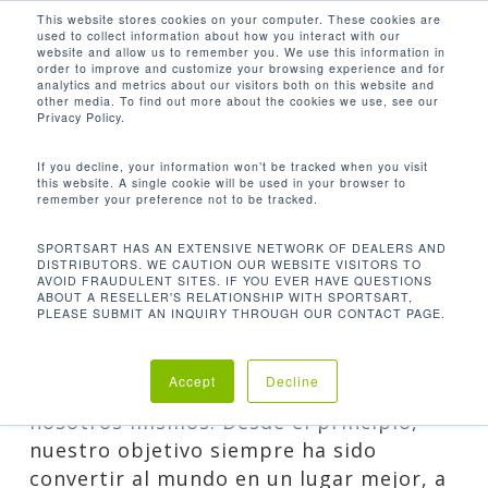
Men
Skip
This website stores cookies on your computer. These cookies are
used to collect information about how you interact with our
to
search
website and allow us to remember you. We use this information in
Close
main
order to improve and customize your browsing experience and for
analytics and metrics about our visitors both on this website and
Menu
content
QUE SIGNIFICA VIVIR
other media. To find out more about the cookies we use, see our
NUESTROS VALORES
Privacy Policy.
By
Ruben Mejia
31 de agosto de
If you decline, your information won’t be tracked when you visit
this website. A single cookie will be used in your browser to
2021
Sin categorizar
remember your preference not to be tracked.
SPORTSART HAS AN EXTENSIVE NETWORK OF DEALERS AND
DISTRIBUTORS. WE CAUTION OUR WEBSITE VISITORS TO
AVOID FRAUDULENT SITES. IF YOU EVER HAVE QUESTIONS
ABOUT A RESELLER'S RELATIONSHIP WITH SPORTSART,
PLEASE SUBMIT AN INQUIRY THROUGH OUR CONTACT PAGE.
SportsArt se construyó sobre la base
fundamental de que servir a los demás
Accept
Decline
es más gratificante que servirnos a
nosotros mismos. Desde el principio,
nuestro objetivo siempre ha sido
convertir al mundo en un lugar mejor, a