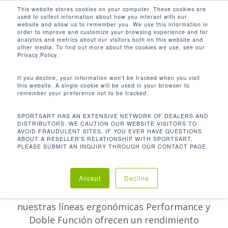
Men
Skip
This website stores cookies on your computer. These cookies are
used to collect information about how you interact with our
to
search
website and allow us to remember you. We use this information in
Close
main
order to improve and customize your browsing experience and for
PRODUCTOS DE FUERZA
analytics and metrics about our visitors both on this website and
Menu
content
other media. To find out more about the cookies we use, see our
Privacy Policy.
If you decline, your information won’t be tracked when you visit
Las líneas de fuerza de SportsArt constan de
this website. A single cookie will be used in your browser to
remember your preference not to be tracked.
dos categorías de máquinas seleccionadas:
Status y Performance. La línea también
SPORTSART HAS AN EXTENSIVE NETWORK OF DEALERS AND
DISTRIBUTORS. WE CAUTION OUR WEBSITE VISITORS TO
incluye unidades de doble función, unidades
AVOID FRAUDULENT SITES. IF YOU EVER HAVE QUESTIONS
de carga de placas y pesas y bancos libres.
ABOUT A RESELLER'S RELATIONSHIP WITH SPORTSART,
PLEASE SUBMIT AN INQUIRY THROUGH OUR CONTACT PAGE.
Nuestro equipo premium de la línea Status
está diseñado para aumentar el equilibrio del
Accept
Decline
entrenamiento y proporcionar ejercicio
biomecánicamente preciso, mientras que
nuestras líneas ergonómicas Performance y
Doble Función ofrecen un rendimiento