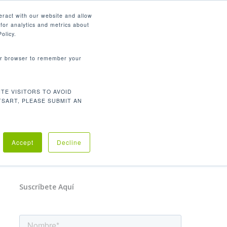
Español
eract with our website and allow
for analytics and metrics about
search
CONTÁCTENOS
SOPORTE
olicy.
your browser to remember your
TE VISITORS TO AVOID
TSART, PLEASE SUBMIT AN
No Comments
Accept
Decline
Suscríbete Aquí