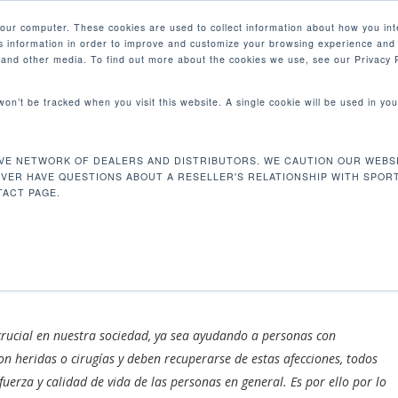
your computer. These cookies are used to collect information about how you int
 information in order to improve and customize your browsing experience and 
PRODUCTOS
MERCADOS
EMPRESA
e and other media. To find out more about the cookies we use, see our Privacy P
 won’t be tracked when you visit this website. A single cookie will be used in 
DE EQUIPOS
S DE ÚLTIMA
VE NETWORK OF DEALERS AND DISTRIBUTORS. WE CAUTION OUR WEBSI
EVER HAVE QUESTIONS ABOUT A RESELLER'S RELATIONSHIP WITH SPOR
 REHABILITACIÓN
ACT PAGE.
Sin categorizar
crucial en nuestra sociedad, ya sea ayudando a personas con
n heridas o cirugías y deben recuperarse de estas afecciones, todos
uerza y calidad de vida de las personas en general. Es por ello por lo