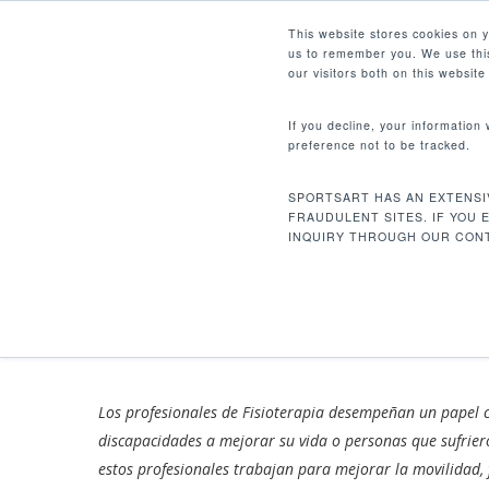
Skip
Facebook
Instagram
Youtube
LinkedIn
This website stores cookies on 
to
us to remember you. We use this
main
our visitors both on this websit
content
If you decline, your information
preference not to be tracked.
LA NECESIDAD 
Hit enter to search or ESC to close
UNIVERSITARIO
SPORTSART HAS AN EXTENSI
FRAUDULENT SITES. IF YOU 
GENERACIÓN EN
INQUIRY THROUGH OUR CONT
By
Mario Salas
23 de agosto de 2024
Los profesionales de Fisioterapia desempeñan un papel 
discapacidades a mejorar su vida o personas que sufriero
estos profesionales trabajan para mejorar la movilidad, f