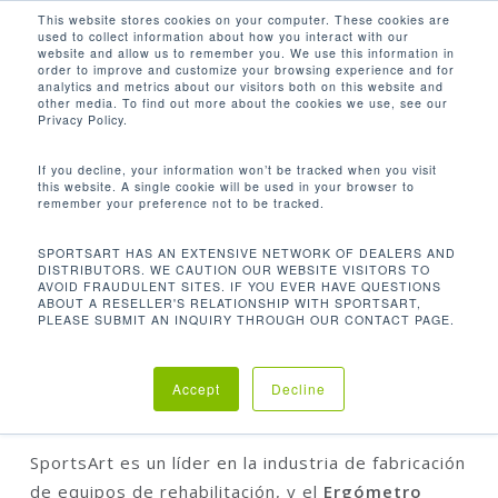
Men
Skip
This website stores cookies on your computer. These cookies are
used to collect information about how you interact with our
to
search
website and allow us to remember you. We use this information in
Close
main
order to improve and customize your browsing experience and for
analytics and metrics about our visitors both on this website and
Menu
content
other media. To find out more about the cookies we use, see our
Inicio
Rehabilitación
Ergómetro bilateral de
Privacy Policy.
brazos UB521M
If you decline, your information won’t be tracked when you visit
this website. A single cookie will be used in your browser to
remember your preference not to be tracked.
SPORTSART HAS AN EXTENSIVE NETWORK OF DEALERS AND
DISTRIBUTORS. WE CAUTION OUR WEBSITE VISITORS TO
AVOID FRAUDULENT SITES. IF YOU EVER HAVE QUESTIONS
ABOUT A RESELLER'S RELATIONSHIP WITH SPORTSART,
PLEASE SUBMIT AN INQUIRY THROUGH OUR CONTACT PAGE.
ERGÓMETRO BILATERAL DE BRAZOS UB521M
Accept
Decline
SportsArt es un líder en la industria de fabricación
de equipos de rehabilitación, y el
Ergómetro