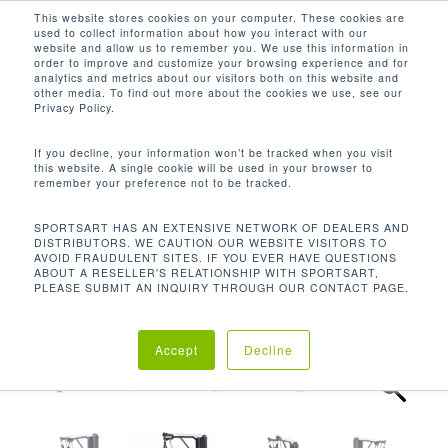
Men
Skip
This website stores cookies on your computer. These cookies are
used to collect information about how you interact with our
to
search
website and allow us to remember you. We use this information in
Close
main
order to improve and customize your browsing experience and for
analytics and metrics about our visitors both on this website and
Menu
content
other media. To find out more about the cookies we use, see our
Inicio
Rehabilitación
E875 ICARE
Privacy Policy.
If you decline, your information won’t be tracked when you visit
this website. A single cookie will be used in your browser to
remember your preference not to be tracked.
SPORTSART HAS AN EXTENSIVE NETWORK OF DEALERS AND
DISTRIBUTORS. WE CAUTION OUR WEBSITE VISITORS TO
AVOID FRAUDULENT SITES. IF YOU EVER HAVE QUESTIONS
ABOUT A RESELLER'S RELATIONSHIP WITH SPORTSART,
PLEASE SUBMIT AN INQUIRY THROUGH OUR CONTACT PAGE.
Accept
Decline