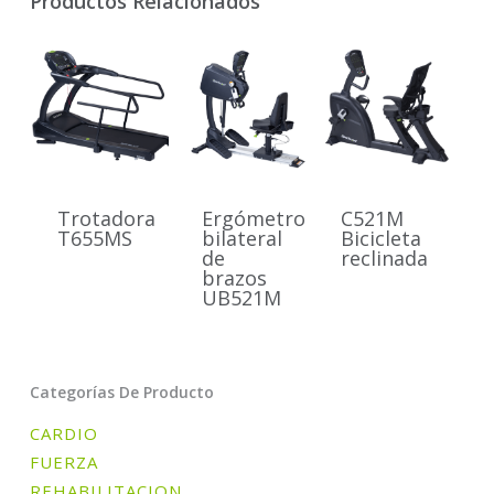
Productos Relacionados
Trotadora
Ergómetro
C521M
T655MS
bilateral
Bicicleta
de
reclinada
brazos
UB521M
Categorías De Producto
CARDIO
FUERZA
REHABILITACION