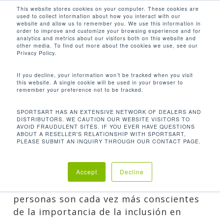
Men
Skip
This website stores cookies on your computer. These cookies are
used to collect information about how you interact with our
to
search
website and allow us to remember you. We use this information in
Close
main
order to improve and customize your browsing experience and for
analytics and metrics about our visitors both on this website and
Menu
content
other media. To find out more about the cookies we use, see our
ES HORA DE HACER QUE
Privacy Policy.
EL FITNESS SEA MÁS
INCLUSIVO
If you decline, your information won’t be tracked when you visit
this website. A single cookie will be used in your browser to
By
Ruben Mejia
26 de enero de
remember your preference not to be tracked.
2023
Artículos
,
Productos
SPORTSART HAS AN EXTENSIVE NETWORK OF DEALERS AND
DISTRIBUTORS. WE CAUTION OUR WEBSITE VISITORS TO
AVOID FRAUDULENT SITES. IF YOU EVER HAVE QUESTIONS
ABOUT A RESELLER'S RELATIONSHIP WITH SPORTSART,
PLEASE SUBMIT AN INQUIRY THROUGH OUR CONTACT PAGE.
Accept
Decline
En todo el país, y en el mundo, las
personas son cada vez más conscientes
de la importancia de la inclusión en