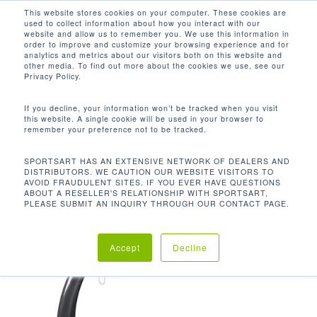
Men
Skip
This website stores cookies on your computer. These cookies are
used to collect information about how you interact with our
to
search
website and allow us to remember you. We use this information in
Close
main
order to improve and customize your browsing experience and for
analytics and metrics about our visitors both on this website and
Menu
content
other media. To find out more about the cookies we use, see our
Inicio
Discontinued
T615-EG Caminadora
Privacy Policy.
If you decline, your information won’t be tracked when you visit
this website. A single cookie will be used in your browser to
remember your preference not to be tracked.
SPORTSART HAS AN EXTENSIVE NETWORK OF DEALERS AND
DISTRIBUTORS. WE CAUTION OUR WEBSITE VISITORS TO
AVOID FRAUDULENT SITES. IF YOU EVER HAVE QUESTIONS
ABOUT A RESELLER'S RELATIONSHIP WITH SPORTSART,
PLEASE SUBMIT AN INQUIRY THROUGH OUR CONTACT PAGE.
Accept
Decline