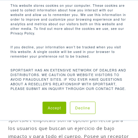
Men
Skip
This website stores cookies on your computer. These cookies are
used to collect information about how you interact with our
to
search
website and allow us to remember you. We use this information in
Close
main
order to improve and customize your browsing experience and for
analytics and metrics about our visitors both on this website and
Menu
content
other media. To find out more about the cookies we use, see our
Inicio
E875 Elíptica
Privacy Policy.
If you decline, your information won’t be tracked when you visit
this website. A single cookie will be used in your browser to
remember your preference not to be tracked.
SPORTSART HAS AN EXTENSIVE NETWORK OF DEALERS AND
DISTRIBUTORS. WE CAUTION OUR WEBSITE VISITORS TO
AVOID FRAUDULENT SITES. IF YOU EVER HAVE QUESTIONS
ABOUT A RESELLER'S RELATIONSHIP WITH SPORTSART,
PLEASE SUBMIT AN INQUIRY THROUGH OUR CONTACT PAGE.
E875 ELÍPTICA
Accept
Decline
SportsArt ellipticals son la opción perfecta para
los usuarios que buscan un ejercicio de bajo
impacto y para todo el cuerpo. Posee un receptor