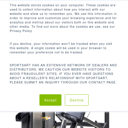
Men
Skip
This website stores cookies on your computer. These cookies are
used to collect information about how you interact with our
to
search
website and allow us to remember you. We use this information in
Close
main
order to improve and customize your browsing experience and for
analytics and metrics about our visitors both on this website and
Menu
content
other media. To find out more about the cookies we use, see our
Inicio
Discontinued
DF208 Prensa múltiple
Privacy Policy.
If you decline, your information won’t be tracked when you visit
this website. A single cookie will be used in your browser to
remember your preference not to be tracked.
SPORTSART HAS AN EXTENSIVE NETWORK OF DEALERS AND
DISTRIBUTORS. WE CAUTION OUR WEBSITE VISITORS TO
AVOID FRAUDULENT SITES. IF YOU EVER HAVE QUESTIONS
ABOUT A RESELLER'S RELATIONSHIP WITH SPORTSART,
PLEASE SUBMIT AN INQUIRY THROUGH OUR CONTACT PAGE.
Accept
Decline