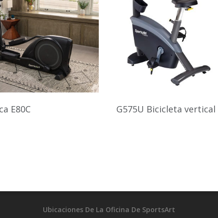
ica E80C
G575U Bicicleta vertical
Ubicaciones De La Oficina De SportsArt