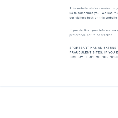
Skip
Facebook
Instagram
Youtube
LinkedIn
This website stores cookies on 
to
us to remember you. We use this
main
our visitors both on this websit
content
If you decline, your information
preference not to be tracked.
Inicio
Cardio
Bicicletas Fijas
C510 Bic
Hit enter to search or ESC to close
SPORTSART HAS AN EXTENSI
FRAUDULENT SITES. IF YOU 
INQUIRY THROUGH OUR CONT