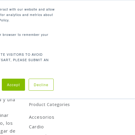
Español
eract with our website and allow
for analytics and metrics about
search
CONTÁCTENOS
SOPORTE
olicy.
your browser to remember your
Categorías De Producto
TE VISITORS TO AVOID
CARDIO
TSART, PLEASE SUBMIT AN
FUERZA
REHABILITACION
ACCESORIOS
e
Accept
Decline
izado
a y una
Product Categories
inar
Accesorios
o, los
Cardio
ugar de