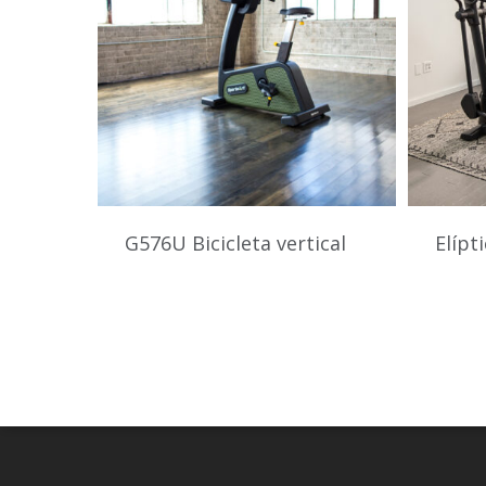
G576U Bicicleta vertical
Elípt