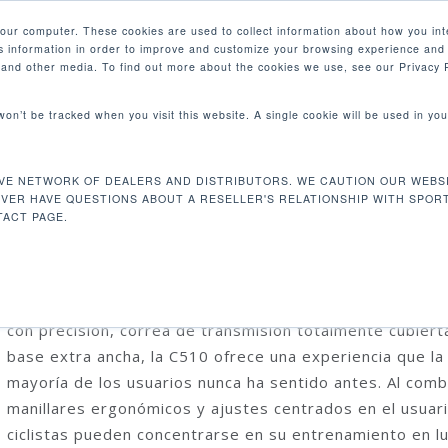
your computer. These cookies are used to collect information about how you int
 information in order to improve and customize your browsing experience and 
PRODUCTOS
MERCADOS
EMPRESA
e and other media. To find out more about the cookies we use, see our Privacy P
 won’t be tracked when you visit this website. A single cookie will be used in 
icleta fija
VE NETWORK OF DEALERS AND DISTRIBUTORS. WE CAUTION OUR WEBSI
C510 BICICLETA FIJA
EVER HAVE QUESTIONS ABOUT A RESELLER'S RELATIONSHIP WITH SPOR
ACT PAGE.
SportsArt lleva las clases de ciclismo a un nuevo nivel d
energía y competencia. Con un volante de inercia mecan
con precisión, correa de transmisión totalmente cubiert
base extra ancha, la C510 ofrece una experiencia que la
mayoría de los usuarios nunca ha sentido antes. Al comb
manillares ergonómicos y ajustes centrados en el usuari
ciclistas pueden concentrarse en su entrenamiento en l