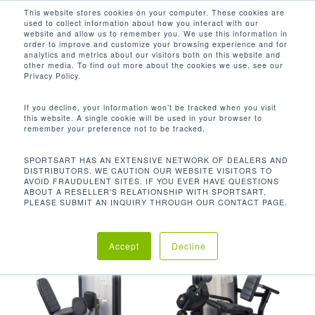
Men
Skip
This website stores cookies on your computer. These cookies are
used to collect information about how you interact with our
to
search
website and allow us to remember you. We use this information in
Close
main
order to improve and customize your browsing experience and for
analytics and metrics about our visitors both on this website and
Menu
content
CUERPO INFERIOR
other media. To find out more about the cookies we use, see our
Privacy Policy.
Orden predeterminado
If you decline, your information won’t be tracked when you visit
this website. A single cookie will be used in your browser to
remember your preference not to be tracked.
Inicio
Productos
Mostrando los 14 resultados
SPORTSART HAS AN EXTENSIVE NETWORK OF DEALERS AND
DISTRIBUTORS. WE CAUTION OUR WEBSITE VISITORS TO
etiquetados “Cuerpo inferior”
AVOID FRAUDULENT SITES. IF YOU EVER HAVE QUESTIONS
ABOUT A RESELLER'S RELATIONSHIP WITH SPORTSART,
PLEASE SUBMIT AN INQUIRY THROUGH OUR CONTACT PAGE.
Accept
Decline