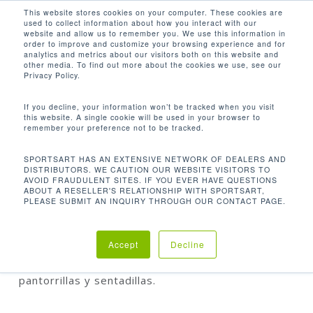
Men
Skip
This website stores cookies on your computer. These cookies are
used to collect information about how you interact with our
to
search
website and allow us to remember you. We use this information in
Close
main
order to improve and customize your browsing experience and for
analytics and metrics about our visitors both on this website and
Menu
content
other media. To find out more about the cookies we use, see our
Inicio
Fuerza
Status Selectorizado
Privacy Policy.
Prensa de Piernas Horizontal N956
If you decline, your information won’t be tracked when you visit
this website. A single cookie will be used in your browser to
remember your preference not to be tracked.
SPORTSART HAS AN EXTENSIVE NETWORK OF DEALERS AND
DISTRIBUTORS. WE CAUTION OUR WEBSITE VISITORS TO
PRENSA DE PIERNAS HORIZONTAL N956
AVOID FRAUDULENT SITES. IF YOU EVER HAVE QUESTIONS
ABOUT A RESELLER'S RELATIONSHIP WITH SPORTSART,
PLEASE SUBMIT AN INQUIRY THROUGH OUR CONTACT PAGE.
La S956 es una máquina multifuncional horizontal
de prensa para piernas, es amplia y cómoda y
Accept
Decline
funciona para trabajar caderas, levantamiento de
pantorrillas y sentadillas.