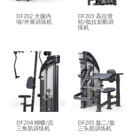
DF202 大腿内
DF203 高拉滑
缩/外展训练机
轮/低拉划船训
练机
DF204 蝴蝶/后
DF205 肱二/肱
三角肌训练机
三头肌训练机