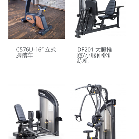
C576U-16″ 立式
DF201 大腿推
脚踏车
蹬/小腿伸张训
练机