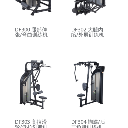
DF300 腿部伸
DF302 大腿内
张/弯曲训练机
缩/外展训练机
DF303 高拉滑
DF304 蝴蝶/后
轮/低拉划船训
三角肌训练机