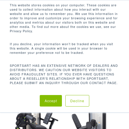
Men
Skip
This website stores cookies on your computer. These cookies are
used to collect information about how you interact with our
to
search
website and allow us to remember you. We use this information in
Close
main
order to improve and customize your browsing experience and for
analytics and metrics about our visitors both on this website and
Menu
content
500 LB / 227.3 KG
other media. To find out more about the cookies we use, see our
Privacy Policy.
默认产品排序
If you decline, your information won’t be tracked when you visit
this website. A single cookie will be used in your browser to
remember your preference not to be tracked.
首页
使用者限重
500 lb /
显示所有 37 结果
SPORTSART HAS AN EXTENSIVE NETWORK OF DEALERS AND
DISTRIBUTORS. WE CAUTION OUR WEBSITE VISITORS TO
227.3 kg
AVOID FRAUDULENT SITES. IF YOU EVER HAVE QUESTIONS
ABOUT A RESELLER'S RELATIONSHIP WITH SPORTSART,
PLEASE SUBMIT AN INQUIRY THROUGH OUR CONTACT PAGE.
Accept
Decline