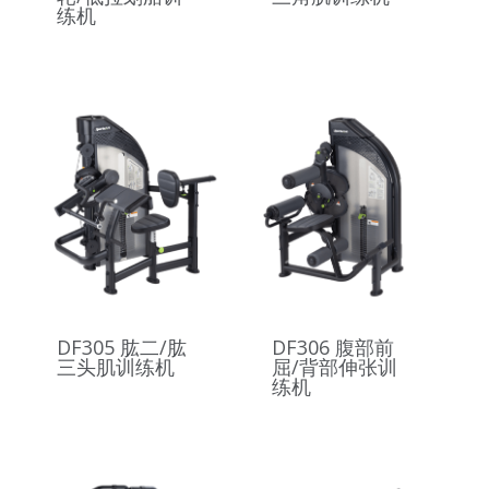
练机
DF305 肱二/肱
DF306 腹部前
三头肌训练机
屈/背部伸张训
练机