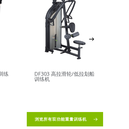
展训练
DF301 大腿推蹬/小腿伸张
DF
训练机
机
浏览所有双功能重量训练机