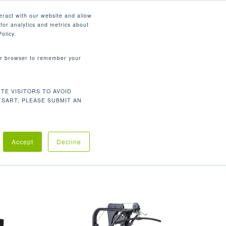
简体中文
eract with our website and allow
for analytics and metrics about
search
资源
联系我们
市场
公司
olicy.
your browser to remember your
TE VISITORS TO AVOID
TSART, PLEASE SUBMIT AN
良製造经验所设计，其低配重台及简化空间的创意设计
Accept
Decline
者在运动过程中更舒适并符合生物力学