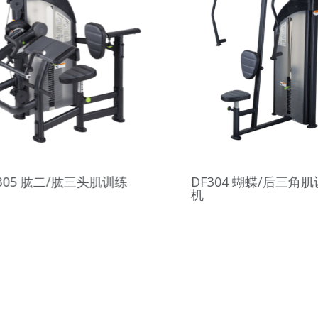
F303 高拉滑轮/低拉划船
DF302 大腿内缩/外
练机
机