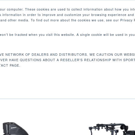
your computer. These cookies are used to collect information about how you int
 information in order to improve and customize your browsing experience and 
产品
e and other media. To find out more about the cookies we use, see our Privacy P
 won’t be tracked when you visit this website. A single cookie will be used in 
双功能系列
VE NETWORK OF DEALERS AND DISTRIBUTORS. WE CAUTION OUR WEBSI
EVER HAVE QUESTIONS ABOUT A RESELLER'S RELATIONSHIP WITH SPOR
ACT PAGE.
适合在任何场所使用，每一款都是SportsArt超过40年的优
混乱，同时透过可调式座椅及ROM运动范围调整系统，帮助使用