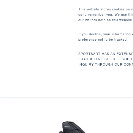
Skip
Facebook
Instagram
Youtube
LinkedIn
This website stores cookies on 
to
us to remember you. We use this
main
our visitors both on this websit
content
If you decline, your information
preference not to be tracked.
Hit enter to search or ESC to close
SPORTSART HAS AN EXTENSI
FRAUDULENT SITES. IF YOU 
INQUIRY THROUGH OUR CONT
双功能重量训练机是结合了高品质和实用性的设备，
完全避免在狭小的场所造成视觉上的