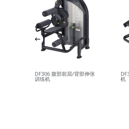
肌训练
DF304 蝴蝶/后三角肌训练
D
机
训