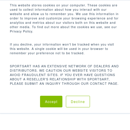
Men
Skip
This website stores cookies on your computer. These cookies are
used to collect information about how you interact with our
to
search
website and allow us to remember you. We use this information in
Close
main
order to improve and customize your browsing experience and for
屏幕选项
analytics and metrics about our visitors both on this website and
Menu
content
other media. To find out more about the cookies we use, see our
Privacy Policy.
If you decline, your information won’t be tracked when you visit
this website. A single cookie will be used in your browser to
SportsArt 主要提供两种屏幕供客户选择，以确
remember your preference not to be tracked.
保能符合使用者和健身房管理者的需求，每个机
SPORTSART HAS AN EXTENSIVE NETWORK OF DEALERS AND
DISTRIBUTORS. WE CAUTION OUR WEBSITE VISITORS TO
台都具有自动睡眠功能，以减少待机时的电力消
AVOID FRAUDULENT SITES. IF YOU EVER HAVE QUESTIONS
ABOUT A RESELLER'S RELATIONSHIP WITH SPORTSART,
耗；另外，直觉式的屏幕，使用户能够快速、高
PLEASE SUBMIT AN INQUIRY THROUGH OUR CONTACT PAGE.
效地进行锻炼，在运动过程中，提供易于阅读并
重要的数据，使锻炼者能随时掌握其运动进度
Accept
Decline