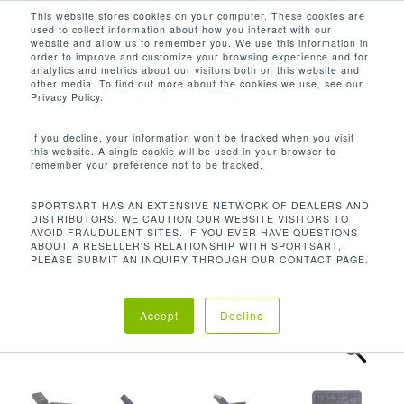
Men
Skip
This website stores cookies on your computer. These cookies are
used to collect information about how you interact with our
to
search
website and allow us to remember you. We use this information in
Close
main
order to improve and customize your browsing experience and for
analytics and metrics about our visitors both on this website and
Menu
content
other media. To find out more about the cookies we use, see our
Inicio
Cardio
Trotadora
Trotadora T665
Privacy Policy.
If you decline, your information won’t be tracked when you visit
this website. A single cookie will be used in your browser to
remember your preference not to be tracked.
SPORTSART HAS AN EXTENSIVE NETWORK OF DEALERS AND
DISTRIBUTORS. WE CAUTION OUR WEBSITE VISITORS TO
AVOID FRAUDULENT SITES. IF YOU EVER HAVE QUESTIONS
ABOUT A RESELLER'S RELATIONSHIP WITH SPORTSART,
PLEASE SUBMIT AN INQUIRY THROUGH OUR CONTACT PAGE.
Accept
Decline