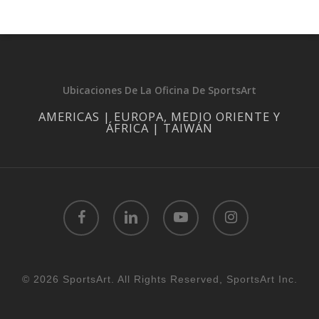
Ubicaciones De La Oficina De SportsArt
AMERICAS | EUROPA, MEDIO ORIENTE Y
ÁFRICA | TAIWÁN
facebook
linkedin
youtube
instagram
© 2026 SportsArt. All Rights Reserved, SportsArt Inc.