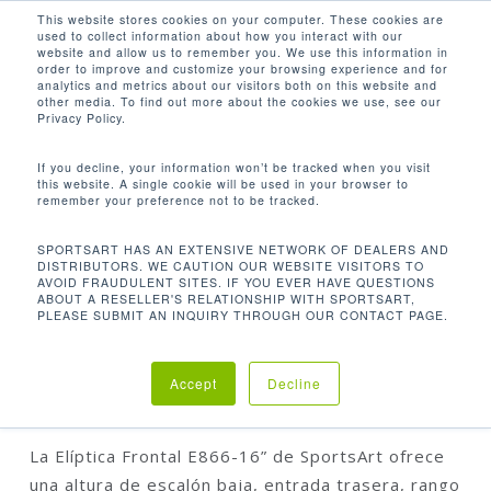
Men
Skip
This website stores cookies on your computer. These cookies are
used to collect information about how you interact with our
to
search
website and allow us to remember you. We use this information in
Close
main
order to improve and customize your browsing experience and for
analytics and metrics about our visitors both on this website and
Menu
content
other media. To find out more about the cookies we use, see our
Inicio
Cardio
Elípticas
Elíptica Frontal
Privacy Policy.
E866-16”
If you decline, your information won’t be tracked when you visit
this website. A single cookie will be used in your browser to
remember your preference not to be tracked.
SPORTSART HAS AN EXTENSIVE NETWORK OF DEALERS AND
DISTRIBUTORS. WE CAUTION OUR WEBSITE VISITORS TO
AVOID FRAUDULENT SITES. IF YOU EVER HAVE QUESTIONS
ABOUT A RESELLER'S RELATIONSHIP WITH SPORTSART,
PLEASE SUBMIT AN INQUIRY THROUGH OUR CONTACT PAGE.
ELÍPTICA FRONTAL E866-16”
Accept
Decline
La Elíptica Frontal E866-16” de SportsArt ofrece
una altura de escalón baja, entrada trasera, rango