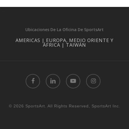
Ubicaciones De La Oficina De SportsArt
AMERICAS | EUROPA, MEDIO ORIENTE Y
ÁFRICA | TAIWÁN
facebook
linkedin
youtube
instagram
© 2026 SportsArt. All Rights Reserved, SportsArt Inc.