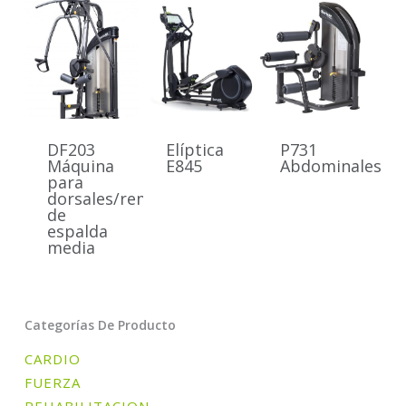
DF203
Elíptica
P731
Máquina
E845
Abdominales
para
dorsales/remo
de
espalda
media
Categorías De Producto
CARDIO
FUERZA
REHABILITACION