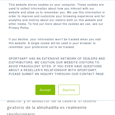
Men
Skip
This website stores cookies on your computer. These cookies are
used to collect information about how you interact with our
to
search
website and allow us to remember you. We use this information in
Close
main
order to improve and customize your browsing experience and for
analytics and metrics about our visitors both on this website and
Menu
content
other media. To find out more about the cookies we use, see our
Inicio
Discontinued
DF102
Privacy Policy.
Abductor/aductor
If you decline, your information won’t be tracked when you visit
this website. A single cookie will be used in your browser to
remember your preference not to be tracked.
DF102 ABDUCTOR/ADUCTOR
SPORTSART HAS AN EXTENSIVE NETWORK OF DEALERS AND
DISTRIBUTORS. WE CAUTION OUR WEBSITE VISITORS TO
AVOID FRAUDULENT SITES. IF YOU EVER HAVE QUESTIONS
ABOUT A RESELLER'S RELATIONSHIP WITH SPORTSART,
Nuestro exclusivo diseño de función dual empuje
PLEASE SUBMIT AN INQUIRY THROUGH OUR CONTACT PAGE.
y tracción hace que sea el producto ideal para su
espacio. Tendrá dos movimientos en una máquina
Accept
Decline
de hermoso diseño. Este producto fortalece el
aductor y el abductor de la cadera. El diseño
giratorio de la almohadilla es realmente
revolucionario.