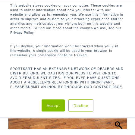
Men
Skip
This website stores cookies on your computer. These cookies are
used to collect information about how you interact with our
to
search
website and allow us to remember you. We use this information in
Close
main
order to improve and customize your browsing experience and for
analytics and metrics about our visitors both on this website and
Menu
content
other media. To find out more about the cookies we use, see our
Inicio
Cardio
Bicicletas Verticales
Privacy Policy.
Bicicleta Vertical C573U-13″
If you decline, your information won’t be tracked when you visit
this website. A single cookie will be used in your browser to
remember your preference not to be tracked.
SPORTSART HAS AN EXTENSIVE NETWORK OF DEALERS AND
DISTRIBUTORS. WE CAUTION OUR WEBSITE VISITORS TO
AVOID FRAUDULENT SITES. IF YOU EVER HAVE QUESTIONS
ABOUT A RESELLER'S RELATIONSHIP WITH SPORTSART,
PLEASE SUBMIT AN INQUIRY THROUGH OUR CONTACT PAGE.
Accept
Decline