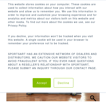
Men
Skip
This website stores cookies on your computer. These cookies are
used to collect information about how you interact with our
to
search
website and allow us to remember you. We use this information in
Close
main
order to improve and customize your browsing experience and for
analytics and metrics about our visitors both on this website and
Menu
content
other media. To find out more about the cookies we use, see our
Inicio
Cardio
Bicicletas Reclinadas
Privacy Policy.
Bicicleta Reclinada C573R 13″
If you decline, your information won’t be tracked when you visit
this website. A single cookie will be used in your browser to
remember your preference not to be tracked.
SPORTSART HAS AN EXTENSIVE NETWORK OF DEALERS AND
DISTRIBUTORS. WE CAUTION OUR WEBSITE VISITORS TO
AVOID FRAUDULENT SITES. IF YOU EVER HAVE QUESTIONS
ABOUT A RESELLER'S RELATIONSHIP WITH SPORTSART,
PLEASE SUBMIT AN INQUIRY THROUGH OUR CONTACT PAGE.
Accept
Decline