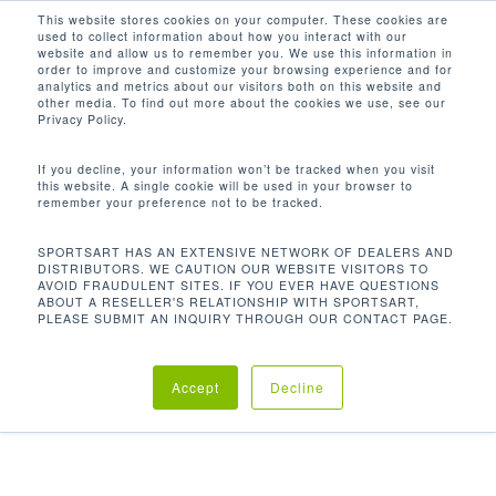
Men
Skip
This website stores cookies on your computer. These cookies are
used to collect information about how you interact with our
to
search
website and allow us to remember you. We use this information in
Close
main
order to improve and customize your browsing experience and for
VIVIENDAS
analytics and metrics about our visitors both on this website and
Menu
content
MULTIFAMILIARES
other media. To find out more about the cookies we use, see our
Privacy Policy.
If you decline, your information won’t be tracked when you visit
this website. A single cookie will be used in your browser to
remember your preference not to be tracked.
La industria de la vivienda es competitiva y tener un
SPORTSART HAS AN EXTENSIVE NETWORK OF DEALERS AND
gimnasio destacado que diferencia puede marcar la
DISTRIBUTORS. WE CAUTION OUR WEBSITE VISITORS TO
AVOID FRAUDULENT SITES. IF YOU EVER HAVE QUESTIONS
ABOUT A RESELLER'S RELATIONSHIP WITH SPORTSART,
diferencia en ganarse a los posibles residentes.
PLEASE SUBMIT AN INQUIRY THROUGH OUR CONTACT PAGE.
SportsArt ofrece tecnología increíble, confiabilidad e
innovación sostenible, todo en un paquete de gran
Accept
Decline
apariencia.