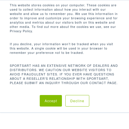
Men
Skip
This website stores cookies on your computer. These cookies are
used to collect information about how you interact with our
to
search
website and allow us to remember you. We use this information in
Close
main
order to improve and customize your browsing experience and for
analytics and metrics about our visitors both on this website and
Menu
content
other media. To find out more about the cookies we use, see our
首页
Discontinued
S961 全动作臀部训练机
Privacy Policy.
If you decline, your information won’t be tracked when you visit
this website. A single cookie will be used in your browser to
S961 全动作臀部训练机
remember your preference not to be tracked.
SPORTSART HAS AN EXTENSIVE NETWORK OF DEALERS AND
DISTRIBUTORS. WE CAUTION OUR WEBSITE VISITORS TO
AVOID FRAUDULENT SITES. IF YOU EVER HAVE QUESTIONS
SportsArt卓越系列提供全身训练的选项，使用者能够
ABOUT A RESELLER'S RELATIONSHIP WITH SPORTSART,
快速轻松地在上，下和核心练习之间切换
PLEASE SUBMIT AN INQUIRY THROUGH OUR CONTACT PAGE.
Accept
Decline
分类：
Discontinued