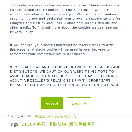
Men
Skip
This website stores cookies on your computer. These cookies are
used to collect information about how you interact with our
to
search
website and allow us to remember you. We use this information in
Close
main
order to improve and customize your browsing experience and for
analytics and metrics about our visitors both on this website and
Menu
content
other media. To find out more about the cookies we use, see our
Home
重量訓練
雙功能系列
DF308 多功能
Privacy Policy.
推舉訓練機
If you decline, your information won’t be tracked when you visit
this website. A single cookie will be used in your browser to
remember your preference not to be tracked.
SPORTSART HAS AN EXTENSIVE NETWORK OF DEALERS AND
DISTRIBUTORS. WE CAUTION OUR WEBSITE VISITORS TO
DF308 多功能推舉訓練機
AVOID FRAUDULENT SITES. IF YOU EVER HAVE QUESTIONS
ABOUT A RESELLER'S RELATIONSHIP WITH SPORTSART,
PLEASE SUBMIT AN INQUIRY THROUGH OUR CONTACT PAGE.
我們的多功能推舉訓練機可增強您胸部和肩膀的肌肉
Accept
Decline
Categories:
重量訓練
,
雙功能系列
Tags:
DF300 系列
,
上肢訓練
,
精銳重量系列