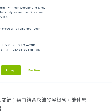
繁體中文
eract with our website and allow
for analytics and metrics about
search
資源
聯繫我們
市場
公司
olicy.
your browser to remember your
TE VISITORS TO AVOID
TSART, PLEASE SUBMIT AN
Accept
Decline
大關鍵；藉由結合永續發展概念，能使您
器