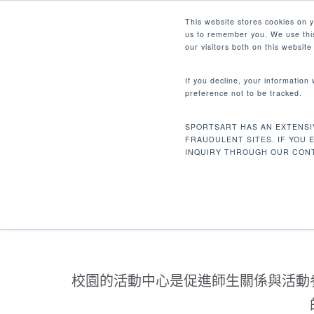
Skip
Facebook
Instagram
Youtube
LinkedIn
This website stores cookies on 
to
us to remember you. We use this
main
our visitors both on this websit
content
If you decline, your information
preference not to be tracked.
Hit enter to search or ESC to close
SPORTSART HAS AN EXTENSI
FRAUDULENT SITES. IF YOU 
INQUIRY THROUGH OUR CONT
校園的活動中心是促進師生關係與活動