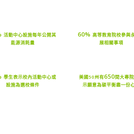
%
60%
活動中心設施每年公開其
高等教育院校參與
能源消耗量
展相關事項
%
650
學生表示校內活動中心或
美國50州有
間大專
設施為選校條件
示願意為碳平衡盡一份