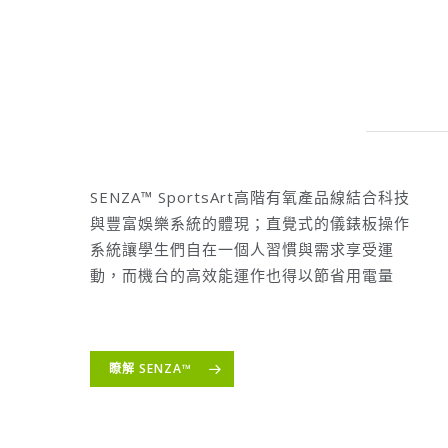
SENZA™ SportsArt高階有氧產品線結合科技
與豐富娛樂系統的體現；直覺式的儀錶板操作
系統讓學生們自在一個人習慣與需求享受運
動，而機台的高效能運作也得以節省用電量
瞭解 SENZA™