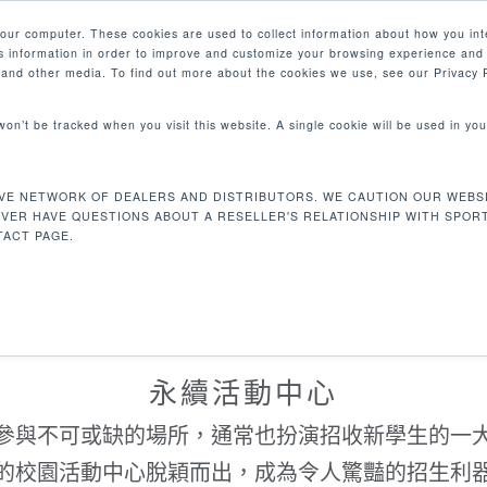
your computer. These cookies are used to collect information about how you int
 information in order to improve and customize your browsing experience and 
產品
e and other media. To find out more about the cookies we use, see our Privacy P
 won’t be tracked when you visit this website. A single cookie will be used in 
大專院校市場
VE NETWORK OF DEALERS AND DISTRIBUTORS. WE CAUTION OUR WEBSI
EVER HAVE QUESTIONS ABOUT A RESELLER'S RELATIONSHIP WITH SPOR
ACT PAGE.
永續活動中心
參與不可或缺的場所，通常也扮演招收新學生的一
的校園活動中心脫穎而出，成為令人驚豔的招生利