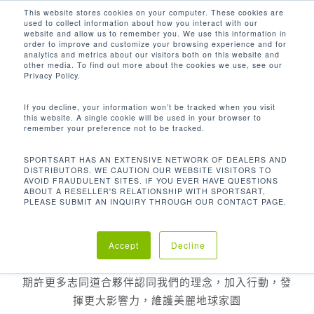
Men
Skip
This website stores cookies on your computer. These cookies are
used to collect information about how you interact with our
to
search
website and allow us to remember you. We use this information in
Close
main
order to improve and customize your browsing experience and for
SPORTSART哲學
analytics and metrics about our visitors both on this website and
Menu
content
other media. To find out more about the cookies we use, see our
Privacy Policy.
If you decline, your information won’t be tracked when you visit
this website. A single cookie will be used in your browser to
remember your preference not to be tracked.
運動造電
運動即造能，運動時所踩踏的每一步都是可利用的能
SPORTSART HAS AN EXTENSIVE NETWORK OF DEALERS AND
DISTRIBUTORS. WE CAUTION OUR WEBSITE VISITORS TO
源，SportsArt利用其技術將運動時所產生的動能轉換
AVOID FRAUDULENT SITES. IF YOU EVER HAVE QUESTIONS
ABOUT A RESELLER'S RELATIONSHIP WITH SPORTSART,
為電，使身體與環境健康同時受惠，因此與SportsArt
PLEASE SUBMIT AN INQUIRY THROUGH OUR CONTACT PAGE.
一起運動的每一步都在改變世界
身為一間行銷世界80餘國的企業，我們抱著捨我其誰的
Accept
Decline
決心，從工廠製程到產品功能在環境永續發展盡心力
期許更多志同道合夥伴認同我們的理念，加入行動，發
揮更大影響力，維護美麗地球家園