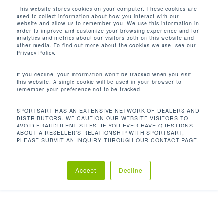
Men
Skip
This website stores cookies on your computer. These cookies are
used to collect information about how you interact with our
to
search
website and allow us to remember you. We use this information in
Close
main
order to improve and customize your browsing experience and for
analytics and metrics about our visitors both on this website and
Menu
content
other media. To find out more about the cookies we use, see our
首页
重量训练
自由力量系列
A998 奥林匹克
Privacy Policy.
上斜式胸部推举架
If you decline, your information won’t be tracked when you visit
this website. A single cookie will be used in your browser to
remember your preference not to be tracked.
A998 奥林匹克上斜式胸部推举架
SPORTSART HAS AN EXTENSIVE NETWORK OF DEALERS AND
DISTRIBUTORS. WE CAUTION OUR WEBSITE VISITORS TO
AVOID FRAUDULENT SITES. IF YOU EVER HAVE QUESTIONS
ABOUT A RESELLER'S RELATIONSHIP WITH SPORTSART,
我们的奥林匹克上斜式胸部推举架，让您可以使用杠铃
PLEASE SUBMIT AN INQUIRY THROUGH OUR CONTACT PAGE.
和自由重量来加强胸部肌肉。有三个位置提供奥林匹克
杠铃放置，并有一个可调节的座垫以适应各种不同身型
Accept
Decline
的使用者