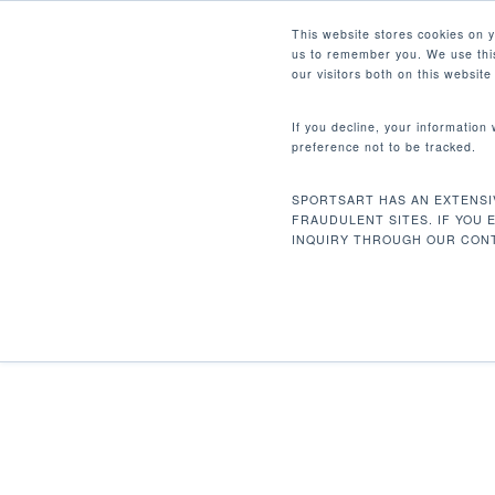
Skip
Facebook
Instagram
Youtube
LinkedIn
This website stores cookies on 
to
us to remember you. We use this
main
our visitors both on this websit
content
If you decline, your information
preference not to be tracked.
首页
重量训练
杠片式系列
A986 高拉
Hit enter to search or ESC to close
SPORTSART HAS AN EXTENSI
FRAUDULENT SITES. IF YOU 
INQUIRY THROUGH OUR CONT