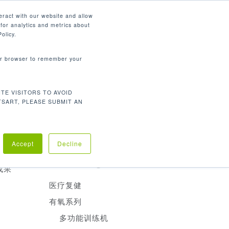
简体中文
eract with our website and allow
for analytics and metrics about
search
资源
联系我们
市场
公司
olicy.
your browser to remember your
产品分类
TE VISITORS TO AVOID
有氧训练
TSART, PLEASE SUBMIT AN
重量训练
医疗复建
备，适合
Accept
Decline
专业人
Product Categories
成果
医疗复健
有氧系列
多功能训练机