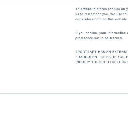
Skip
Facebook
Instagram
Youtube
LinkedIn
This website stores cookies on 
to
us to remember you. We use this
main
our visitors both on this websit
content
If you decline, your information
preference not to be tracked.
Home
Discontinued
T645 跑步機
Hit enter to search or ESC to close
SPORTSART HAS AN EXTENSI
FRAUDULENT SITES. IF YOU 
INQUIRY THROUGH OUR CONT