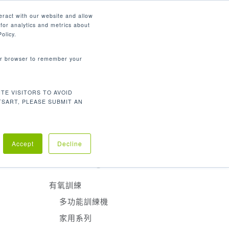
繁體中文
eract with our website and allow
for analytics and metrics about
search
資源
聯繫我們
市場
公司
olicy.
your browser to remember your
產品分類
TE VISITORS TO AVOID
有氧訓練
TSART, PLEASE SUBMIT AN
重量訓練
醫療復建
的框架，
Accept
Decline
Product Categories
有氧訓練
多功能訓練機
家用系列