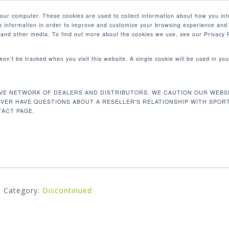
your computer. These cookies are used to collect information about how you int
 information in order to improve and customize your browsing experience and 
產品
e and other media. To find out more about the cookies we use, see our Privacy P
 won’t be tracked when you visit this website. A single cookie will be used in 
VE NETWORK OF DEALERS AND DISTRIBUTORS. WE CAUTION OUR WEBSI
T645 跑步機
EVER HAVE QUESTIONS ABOUT A RESELLER'S RELATIONSHIP WITH SPOR
ACT PAGE.
SportsArt跑步機提供自動注油潤滑系統，帶有堅固跑步平台
Energy Smart™功能以及各種顯示和鍛煉程序
Category:
Discontinued