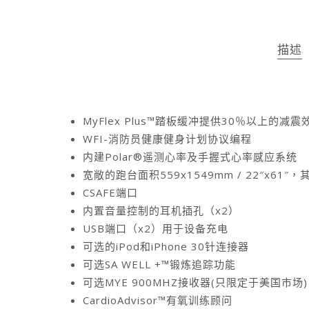
描述
MyFlex Plus™踏板缓冲提供30％以上的减震
WFI-消防员健康健身计划协议编程
内建Polar®遥测心率及手握式心率感应系统
宽敞的跑台面积559x1549mm / 22″x
CSAFE端口
内置音量控制的耳机插孔（x2）
USB端口（x2）用于设备充电
可选的iPod和iPhone 30针连接器
可选SA WELL +™锻炼追踪功能
可选MYE 900MHZ接收器(只限定于美国市场)
CardioAdvisor™有氧训练顾问