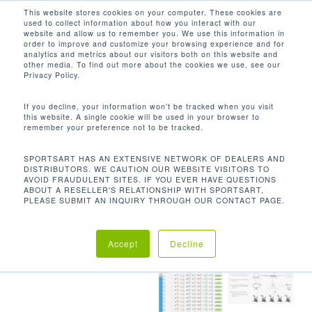
Men
Skip
This website stores cookies on your computer. These cookies are
used to collect information about how you interact with our
to
search
website and allow us to remember you. We use this information in
Close
main
order to improve and customize your browsing experience and for
analytics and metrics about our visitors both on this website and
Menu
content
other media. To find out more about the cookies we use, see our
Home
配件
SA WELL+™
Privacy Policy.
If you decline, your information won’t be tracked when you visit
this website. A single cookie will be used in your browser to
remember your preference not to be tracked.
SPORTSART HAS AN EXTENSIVE NETWORK OF DEALERS AND
DISTRIBUTORS. WE CAUTION OUR WEBSITE VISITORS TO
AVOID FRAUDULENT SITES. IF YOU EVER HAVE QUESTIONS
ABOUT A RESELLER'S RELATIONSHIP WITH SPORTSART,
PLEASE SUBMIT AN INQUIRY THROUGH OUR CONTACT PAGE.
Accept
Decline