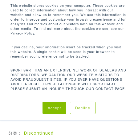
Men
Skip
This website stores cookies on your computer. These cookies are
used to collect information about how you interact with our
to
search
website and allow us to remember you. We use this information in
Close
main
order to improve and customize your browsing experience and for
analytics and metrics about our visitors both on this website and
Menu
content
other media. To find out more about the cookies we use, see our
首页
Discontinued
S952 腿部内收机
Privacy Policy.
If you decline, your information won’t be tracked when you visit
this website. A single cookie will be used in your browser to
S952 腿部内收机
remember your preference not to be tracked.
SPORTSART HAS AN EXTENSIVE NETWORK OF DEALERS AND
DISTRIBUTORS. WE CAUTION OUR WEBSITE VISITORS TO
AVOID FRAUDULENT SITES. IF YOU EVER HAVE QUESTIONS
SportsArt卓越系列提供7种下肢锻炼产品，专门针对下
ABOUT A RESELLER'S RELATIONSHIP WITH SPORTSART,
半身肌肉。使用者可以锻炼臀肌，四头肌，大腿后侧肌
PLEASE SUBMIT AN INQUIRY THROUGH OUR CONTACT PAGE.
群和小腿，或者选择单独针对这些肌肉以获得更高强度
的锻炼
Accept
Decline
分类：
Discontinued