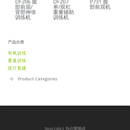
DF206 腹
DF207
P731 腹
部前屈/
单/双杠
部前屈机
背部伸张
重量辅助
训练机
训练机
产品分类
有氧训练
重量训练
医疗复建
Product Categories
SportsArt 办公室地点