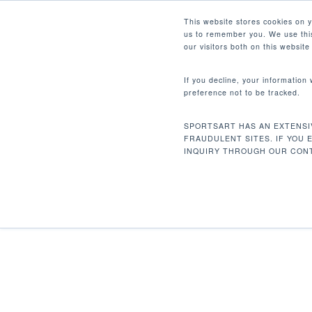
Skip
Facebook
Instagram
Youtube
LinkedIn
This website stores cookies on 
to
us to remember you. We use this
main
our visitors both on this websit
content
If you decline, your information
preference not to be tracked.
首页
重量训练
精锐重量系列
P826 
Hit enter to search or ESC to close
SPORTSART HAS AN EXTENSI
FRAUDULENT SITES. IF YOU 
INQUIRY THROUGH OUR CONT