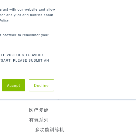
简体中文
eract with our website and allow
for analytics and metrics about
search
资源
联系我们
市场
公司
olicy.
your browser to remember your
产品分类
TE VISITORS TO AVOID
有氧训练
TSART, PLEASE SUBMIT AN
重量训练
医疗复建
设计美
Accept
Decline
Product Categories
医疗复健
有氧系列
多功能训练机