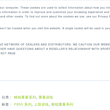
your computer. These cookies are used to collect information about how you int
 information in order to improve and customize your browsing experience and 
产品
e and other media. To find out more about the cookies we use, see our Privacy P
 won’t be tracked when you visit this website. A single cookie will be used in 
高拉背阔训练机
VE NETWORK OF DEALERS AND DISTRIBUTORS. WE CAUTION OUR WEBSI
P826 高拉背阔训练机
EVER HAVE QUESTIONS ABOUT A RESELLER'S RELATIONSHIP WITH SPOR
ACT PAGE.
我们的高拉背阔训练机是针对整个背部和背部三角肌。简洁的
学适合任何健身房或健身工作室
分类：
精锐重量系列
,
重量训练
标签：
P800 系列
,
上肢训练
,
精锐重量系列