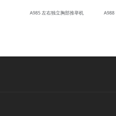
A985 左右独立胸部推举机
A98