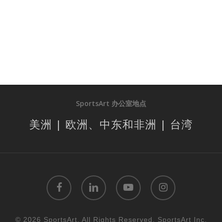
SportsArt 办公室地点
美洲 | 欧洲、中东和非洲 | 台湾
facebook
linkedin
youtube
instagram
© 2026 SportsArt. All Rights Reserved, SportsArt Inc.