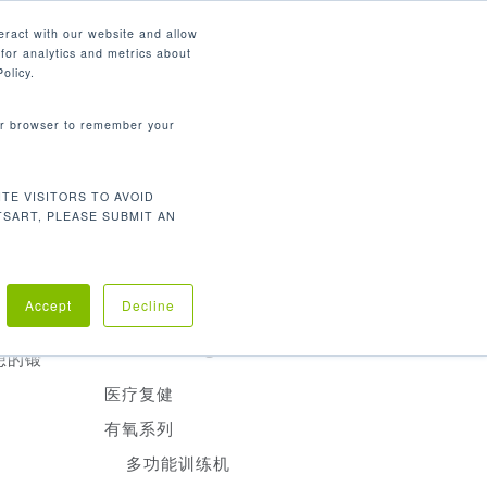
简体中文
eract with our website and allow
for analytics and metrics about
search
资源
联系我们
市场
公司
olicy.
your browser to remember your
产品分类
TE VISITORS TO AVOID
有氧训练
TSART, PLEASE SUBMIT AN
重量训练
医疗复建
走路，
Accept
Decline
内收机
Product Categories
想的锻
医疗复健
有氧系列
多功能训练机