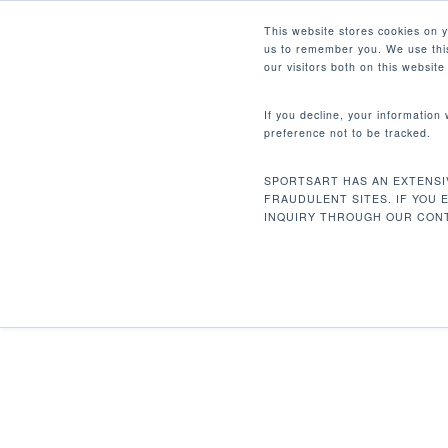
Skip
Facebook
Instagram
Youtube
LinkedIn
This website stores cookies on 
to
us to remember you. We use this
main
our visitors both on this websit
content
If you decline, your information
preference not to be tracked.
首页
Discontinued
P752 腿部内收机
Hit enter to search or ESC to close
SPORTSART HAS AN EXTENSI
FRAUDULENT SITES. IF YOU 
INQUIRY THROUGH OUR CONT