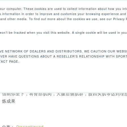
your computer. These cookies are used to collect information about how you int
 information in order to improve and customize your browsing experience and 
产品
e and other media. To find out more about the cookies we use, see our Privacy P
 won’t be tracked when you visit this website. A single cookie will be used in 
VE NETWORK OF DEALERS AND DISTRIBUTORS. WE CAUTION OUR WEBSI
P752 腿部内收机
EVER HAVE QUESTIONS ABOUT A RESELLER'S RELATIONSHIP WITH SPOR
ACT PAGE.
我们的腿部内收机能够增强和调节内侧大腿肌群。当你站立，
奔跑，并在整天移动时，内收肌群主要作用为稳定肌肉。腿部
强制你坐下，将臀部肌肉，大腿后侧肌群，股四头肌等达到理
炼成果
分类：
Discontinued