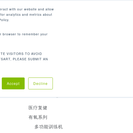
简体中文
eract with our website and allow
for analytics and metrics about
search
资源
联系我们
市场
公司
olicy.
your browser to remember your
产品分类
TE VISITORS TO AVOID
有氧训练
TSART, PLEASE SUBMIT AN
重量训练
医疗复建
的生产标
Accept
Decline
Product Categories
医疗复健
有氧系列
多功能训练机