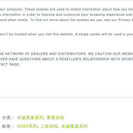
your computer. These cookies are used to collect information about how you int
 information in order to improve and customize your browsing experience and 
产品
e and other media. To find out more about the cookies we use, see our Privacy P
 won’t be tracked when you visit this website. A single cookie will be used in 
坐姿蝴蝶训练机
VE NETWORK OF DEALERS AND DISTRIBUTORS. WE CAUTION OUR WEBSI
N933 坐姿蝴蝶训练机
EVER HAVE QUESTIONS ABOUT A RESELLER'S RELATIONSHIP WITH SPOR
ACT PAGE.
SportsArt卓越系列力量器械是结合了独特造型设计和最严谨
准，绝对能带给您完美的全系列产品
分类：
卓越重量系列
,
重量训练
标签：
N900系列
,
上肢训练
,
卓越重量系列