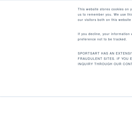
Skip
Facebook
Instagram
Youtube
LinkedIn
This website stores cookies on 
to
us to remember you. We use this
main
our visitors both on this websit
content
If you decline, your information
preference not to be tracked.
首页
重量训练
卓越重量系列
N933 
Hit enter to search or ESC to close
SPORTSART HAS AN EXTENSI
FRAUDULENT SITES. IF YOU 
INQUIRY THROUGH OUR CONT