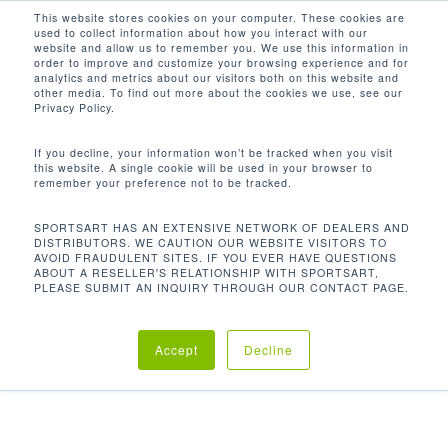
Men
Skip
This website stores cookies on your computer. These cookies are
used to collect information about how you interact with our
to
search
website and allow us to remember you. We use this information in
Close
main
order to improve and customize your browsing experience and for
analytics and metrics about our visitors both on this website and
Menu
content
other media. To find out more about the cookies we use, see our
首页
重量训练
卓越重量系列
N917 左右独立
Privacy Policy.
肩上推举机
If you decline, your information won’t be tracked when you visit
this website. A single cookie will be used in your browser to
remember your preference not to be tracked.
SPORTSART HAS AN EXTENSIVE NETWORK OF DEALERS AND
DISTRIBUTORS. WE CAUTION OUR WEBSITE VISITORS TO
N917 左右独立肩上推举机
AVOID FRAUDULENT SITES. IF YOU EVER HAVE QUESTIONS
ABOUT A RESELLER'S RELATIONSHIP WITH SPORTSART,
PLEASE SUBMIT AN INQUIRY THROUGH OUR CONTACT PAGE.
锻炼肩膀和手臂的特定产品。训练是在坐姿进行，需要
双手握住两侧独立的握把向上伸展手臂。阻力由配重块
Accept
Decline
提供，可以调整重量以适应每种类型的使用者