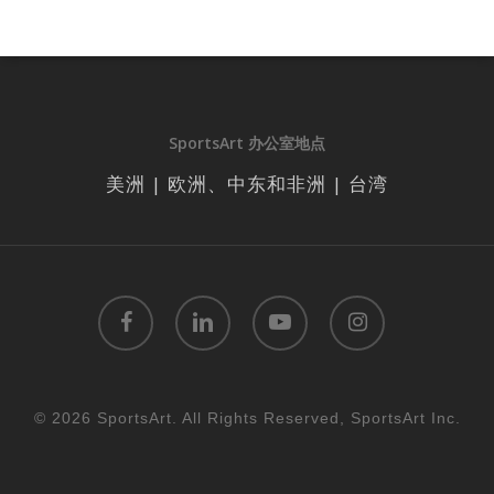
SportsArt 办公室地点
美洲 | 欧洲、中东和非洲 | 台湾
facebook
linkedin
youtube
instagram
© 2026 SportsArt. All Rights Reserved, SportsArt Inc.