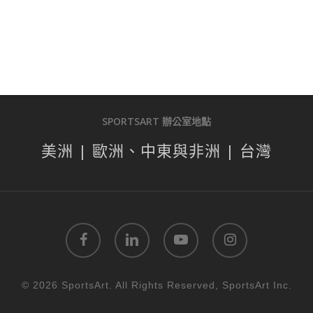
SPORTSART 辦公室地點
美洲 | 歐洲、中東與非洲 | 台灣
facebook
linkedin
youtube
instagram
© 2026 SportsArt. All Rights Reserved, SportsArt Inc.