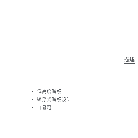
描述
低高度踏板
懸浮式踏板設計
自發電