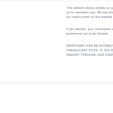
Skip
Facebook
Instagram
Youtube
LinkedIn
This website stores cookies on 
to
us to remember you. We use this
main
our visitors both on this websit
content
If you decline, your information
preference not to be tracked.
Home
有氧訓練
心肺橢圓交叉訓練機
Hit enter to search or ESC to close
SPORTSART HAS AN EXTENSI
FRAUDULENT SITES. IF YOU 
INQUIRY THROUGH OUR CONT