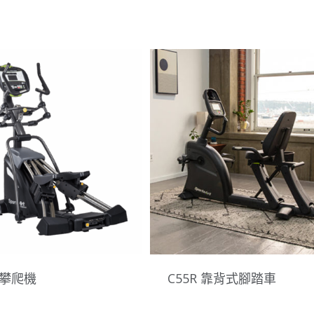
5 攀爬機
C55R 靠背式腳踏車