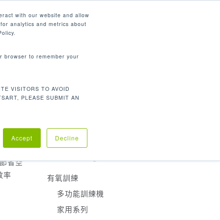
繁體中文
eract with our website and allow
for analytics and metrics about
search
資源
聯繫我們
市場
公司
olicy.
your browser to remember your
產品分類
TE VISITORS TO AVOID
有氧訓練
TSART, PLEASE SUBMIT AN
重量訓練
醫療復建
、品質及
Accept
Decline
用者絕
Product Categories
、節省空
效率
有氧訓練
多功能訓練機
家用系列