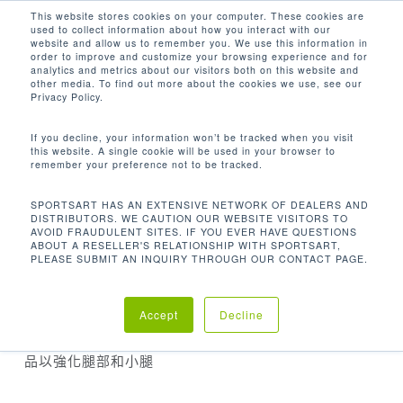
Men
Skip
This website stores cookies on your computer. These cookies are
used to collect information about how you interact with our
to
search
website and allow us to remember you. We use this information in
Close
main
order to improve and customize your browsing experience and for
analytics and metrics about our visitors both on this website and
Menu
content
other media. To find out more about the cookies we use, see our
Home
重量訓練
雙功能系列
DF301 大腿推
Privacy Policy.
蹬/小腿伸張訓練機
If you decline, your information won’t be tracked when you visit
this website. A single cookie will be used in your browser to
remember your preference not to be tracked.
SPORTSART HAS AN EXTENSIVE NETWORK OF DEALERS AND
DISTRIBUTORS. WE CAUTION OUR WEBSITE VISITORS TO
DF301 大腿推蹬/小腿伸張訓練機
AVOID FRAUDULENT SITES. IF YOU EVER HAVE QUESTIONS
ABOUT A RESELLER'S RELATIONSHIP WITH SPORTSART,
PLEASE SUBMIT AN INQUIRY THROUGH OUR CONTACT PAGE.
獨具匠心設計的雙功能訓練機，不僅實現了利用最小的
空間及最少的預算就可讓用戶得到最佳的鍛煉目標、質
Accept
Decline
量和使用的舒適感；根據腳部位置的不同，可調整此產
品以強化腿部和小腿