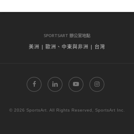
SPORTSART 辦公室地點
美洲 | 歐洲、中東與非洲 | 台灣
facebook
linkedin
youtube
instagram
© 2026 SportsArt. All Rights Reserved, SportsArt Inc.