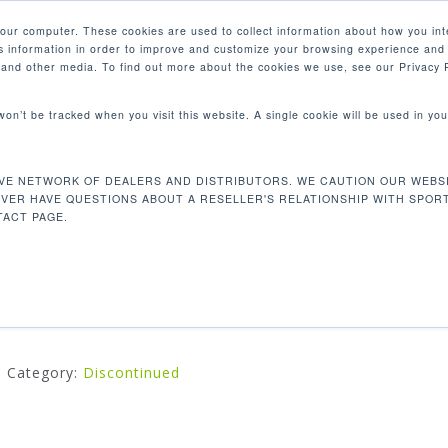
your computer. These cookies are used to collect information about how you int
 information in order to improve and customize your browsing experience and 
產品
e and other media. To find out more about the cookies we use, see our Privacy P
 won’t be tracked when you visit this website. A single cookie will be used in 
ion Ab Crunch
VE NETWORK OF DEALERS AND DISTRIBUTORS. WE CAUTION OUR WEBSI
DF106 BACK EXTENSION AB CRUNCH
EVER HAVE QUESTIONS ABOUT A RESELLER'S RELATIONSHIP WITH SPOR
ACT PAGE.
我們獨特的雙功能推拉設計是您理想的空間產品。你在一台設
的機器中得到兩個動作。該產品增強你的腰部和腹部。
Category:
Discontinued