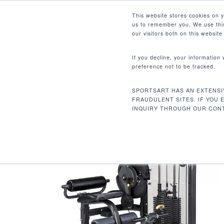
Skip
Facebook
Instagram
Youtube
LinkedIn
This website stores cookies on 
to
us to remember you. We use this
main
our visitors both on this websit
content
If you decline, your information
preference not to be tracked.
Home
Discontinued
DF106 Back Extens
Hit enter to search or ESC to close
SPORTSART HAS AN EXTENSI
FRAUDULENT SITES. IF YOU 
INQUIRY THROUGH OUR CONT