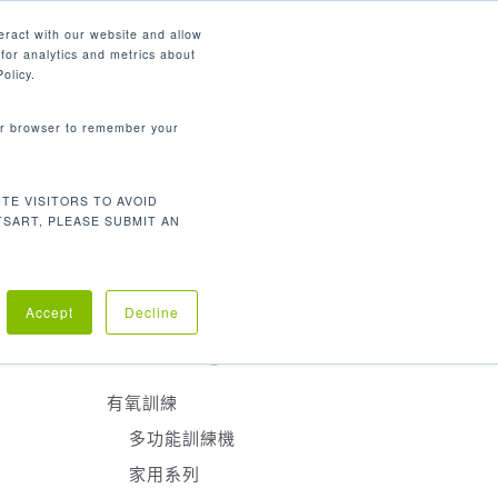
繁體中文
eract with our website and allow
for analytics and metrics about
search
資源
聯繫我們
市場
公司
olicy.
your browser to remember your
產品分類
TE VISITORS TO AVOID
有氧訓練
TSART, PLEASE SUBMIT AN
重量訓練
醫療復建
計精美
Accept
Decline
Product Categories
有氧訓練
多功能訓練機
家用系列