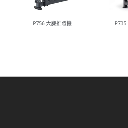
P756 大腿推蹬機
P73