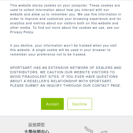
Men
Skip
This website stores cookies on your computer. These cookies are
used to collect information about how you interact with our
to
search
website and allow us to remember you. We use this information in
Close
main
order to improve and customize your browsing experience and for
客戶聚焦
analytics and metrics about our visitors both on this website and
Menu
content
other media. To find out more about the cookies we use, see our
OHIO STATE UNIVERSITY
Privacy Policy.
If you decline, your information won’t be tracked when you visit
this website. A single cookie will be used in your browser to
remember your preference not to be tracked.
地點
Columbus | OH
SPORTSART HAS AN EXTENSIVE NETWORK OF DEALERS AND
DISTRIBUTORS. WE CAUTION OUR WEBSITE VISITORS TO
AVOID FRAUDULENT SITES. IF YOU EVER HAVE QUESTIONS
ABOUT A RESELLER'S RELATIONSHIP WITH SPORTSART,
PLEASE SUBMIT AN INQUIRY THROUGH OUR CONTACT PAGE.
Accept
Decline
設施類型
大學休閒中心