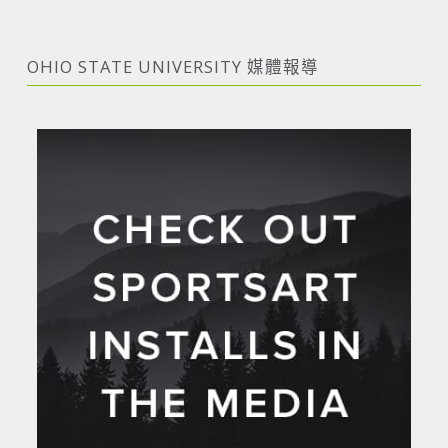
OHIO STATE UNIVERSITY 媒體報導