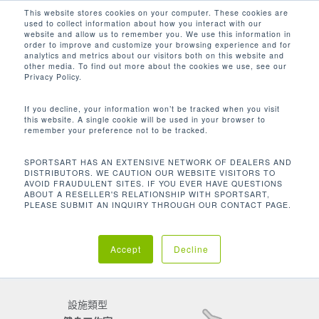
Men
Skip
This website stores cookies on your computer. These cookies are
used to collect information about how you interact with our
to
search
website and allow us to remember you. We use this information in
Close
main
order to improve and customize your browsing experience and for
客戶聚焦
analytics and metrics about our visitors both on this website and
Menu
content
other media. To find out more about the cookies we use, see our
SACRAMENTO ECO FITNESS
Privacy Policy.
If you decline, your information won’t be tracked when you visit
this website. A single cookie will be used in your browser to
remember your preference not to be tracked.
地點
Sacramento | CA
SPORTSART HAS AN EXTENSIVE NETWORK OF DEALERS AND
DISTRIBUTORS. WE CAUTION OUR WEBSITE VISITORS TO
AVOID FRAUDULENT SITES. IF YOU EVER HAVE QUESTIONS
ABOUT A RESELLER'S RELATIONSHIP WITH SPORTSART,
PLEASE SUBMIT AN INQUIRY THROUGH OUR CONTACT PAGE.
Accept
Decline
設施類型