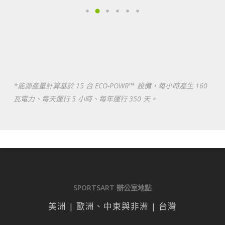
™
*
能源產量計算基於 15 台 ECO-POWR
設備，每小時產生 160
瓦電力、每天運行 5 小時、每年運行 350 天。
SPORTSART 辦公室地點
美洲 | 歐洲、中東與非洲 | 台灣