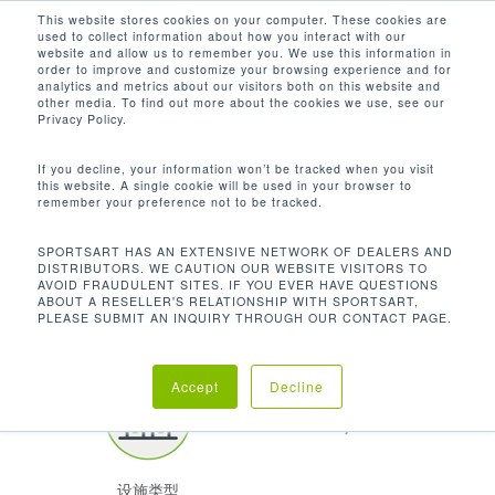
Men
Skip
This website stores cookies on your computer. These cookies are
used to collect information about how you interact with our
to
search
website and allow us to remember you. We use this information in
Close
main
order to improve and customize your browsing experience and for
客户聚焦
analytics and metrics about our visitors both on this website and
Menu
content
other media. To find out more about the cookies we use, see our
CLEVELAND STATE UNIVERSITY
Privacy Policy.
If you decline, your information won’t be tracked when you visit
this website. A single cookie will be used in your browser to
remember your preference not to be tracked.
SPORTSART HAS AN EXTENSIVE NETWORK OF DEALERS AND
DISTRIBUTORS. WE CAUTION OUR WEBSITE VISITORS TO
AVOID FRAUDULENT SITES. IF YOU EVER HAVE QUESTIONS
地点
ABOUT A RESELLER'S RELATIONSHIP WITH SPORTSART,
PLEASE SUBMIT AN INQUIRY THROUGH OUR CONTACT PAGE.
克利夫兰 | 俄亥俄州
Accept
Decline
ECO-POWR™ 产品
7
设施类型