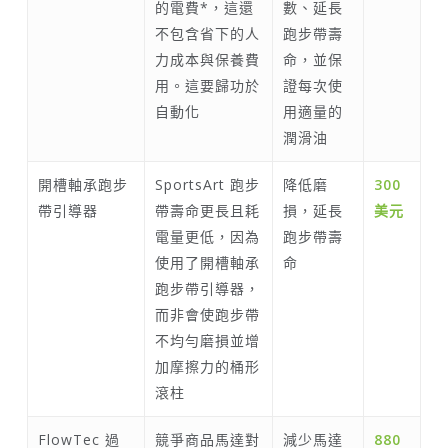
的電費*，這還
數、延長
不包含省下的人
跑步帶壽
力成本與保養費
命，並保
用。這要歸功於
證每次使
自動化
用適量的
潤滑油
開槽軸承跑步
SportsArt 跑步
降低磨
300
帶引導器
帶壽命更長且耗
損，延長
美元
電量更低，因為
跑步帶壽
使用了開槽軸承
命
跑步帶引導器，
而非會使跑步帶
不均勻磨損並增
加摩擦力的桶形
滾柱
FlowTec 過
競爭商品馬達對
減少馬達
880