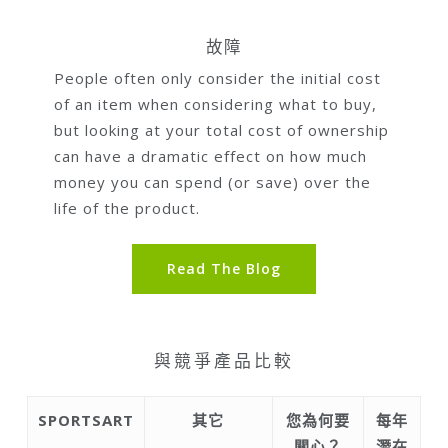
故障
People often only consider the initial cost
of an item when considering what to buy,
but looking at your total cost of ownership
can have a dramatic effect on how much
money you can spend (or save) over the
life of the product.
Read The Blog
與競爭產品比較
SPORTSART
其它
您為何要
每年
關心？
潛在