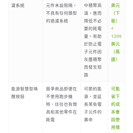
濾系統
元件未設阻隔，
中積聚高
美元
不具有任何類型
溫，進而
（下
的過濾系統
降低不必
板）
要的耗電
+
量。有助
1200
於防止電
美元
子元件因
（馬
灰塵積聚
達）
而發生短
路
能源智慧型喚
競爭商品即便在
可節約能
可能
醒按鈕
不使用跑步機
源，並延
省下
時，往往也有燈
長某些電
的成
具和其他零件在
子元件的
本會
耗電
壽命
因使
用情