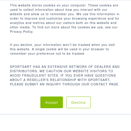
Men
Skip
This website stores cookies on your computer. These cookies are
used to collect information about how you interact with our
to
search
website and allow us to remember you. We use this information in
Close
main
order to improve and customize your browsing experience and for
analytics and metrics about our visitors both on this website and
Menu
content
other media. To find out more about the cookies we use, see our
Privacy Policy.
何必多花錢？
If you decline, your information won’t be tracked when you visit
跑步機的
成本是多少？在為您的設施進行採購決
實際
this website. A single cookie will be used in your browser to
remember your preference not to be tracked.
策時，您應該提出這個問題
SPORTSART HAS AN EXTENSIVE NETWORK OF DEALERS AND
向 SportsArt 採購設備，讓您的投資物超所值。 長
DISTRIBUTORS. WE CAUTION OUR WEBSITE VISITORS TO
AVOID FRAUDULENT SITES. IF YOU EVER HAVE QUESTIONS
期下來，我們的低耗電／自供電技術能為您節省大
ABOUT A RESELLER'S RELATIONSHIP WITH SPORTSART,
量金錢 ，您在未來數年都能放心營運
PLEASE SUBMIT AN INQUIRY THROUGH OUR CONTACT PAGE.
請在下方看看我們的比較資訊！
Accept
Decline